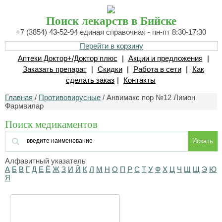
Поиск лекарств в Бийске
+7 (3854) 43-52-94 единая справочная - пн-пт 8:30-17:30
Перейти в корзину
Аптеки Доктор+/Доктор плюс
|
Акции и предложения
|
Заказать препарат
|
Скидки
|
Работа в сети
|
Как
сделать заказ
|
Контакты
Главная
/
Противовирусные
/ Анвимакс пор №12 Лимон
Фармвилар
Поиск медикаментов
Искать
Алфавитный указатель
А
Б
В
Г
Д
Е
Ё
Ж
З
И
Й
К
Л
М
Н
О
П
Р
С
Т
У
Ф
Х
Ц
Ч
Ш
Щ
Э
Ю
Я