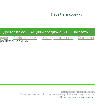
Перейти в корзину
р+/Доктор плюс
|
Акции и предложения
|
Заказать
идки
|
Работа в сети
|
Как сделать заказ
|
Контакты
ра нет в наличии
Имеются противопоказания.
Перед заказом на сайте проконсультируйтесь со специалистом.
Пользовательское соглашение