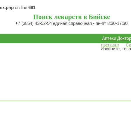
dex.php
on line
681
Поиск лекарств в Бийске
+7 (3854) 43-52-94 единая справочная - пн-пт 8:30-17:30
Аптеки Докто
препарат
|
Ск
Извините, това