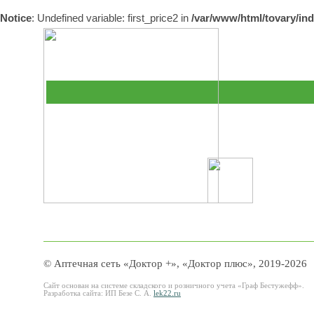
Notice
: Undefined variable: first_price2 in
/var/www/html/tovary/in
© Аптечная сеть «Доктор +», «Доктор плюс», 2019-2026
Сайт основан на системе складского и розничного учета «Граф Бестужефф».
Разработка сайта: ИП Безе С. А.
lek22.ru