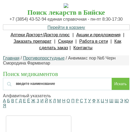
Поиск лекарств в Бийске
+7 (3854) 43-52-94 единая справочная - пн-пт 8:30-17:30
Перейти в корзину
Аптеки Доктор+/Доктор плюс
|
Акции и предложения
|
Заказать препарат
|
Скидки
|
Работа в сети
|
Как
сделать заказ
|
Контакты
Главная
/
Противопростудные
/ Анвимакс пор №6 Черн
Смородина Фармвилар
Поиск медикаментов
Искать
Алфавитный указатель
А
Б
В
Г
Д
Е
Ё
Ж
З
И
Й
К
Л
М
Н
О
П
Р
С
Т
У
Ф
Х
Ц
Ч
Ш
Щ
Э
Ю
Я