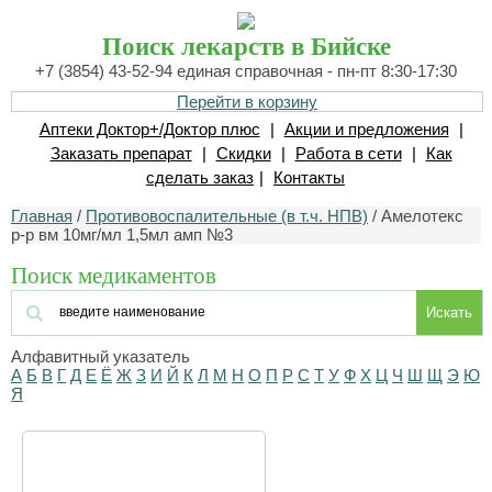
Поиск лекарств в Бийске
+7 (3854) 43-52-94 единая справочная - пн-пт 8:30-17:30
Перейти в корзину
Аптеки Доктор+/Доктор плюс
|
Акции и предложения
|
Заказать препарат
|
Скидки
|
Работа в сети
|
Как
сделать заказ
|
Контакты
Главная
/
Противовоспалительные (в т.ч. НПВ)
/ Амелотекс
р-р вм 10мг/мл 1,5мл амп №3
Поиск медикаментов
Искать
Алфавитный указатель
А
Б
В
Г
Д
Е
Ё
Ж
З
И
Й
К
Л
М
Н
О
П
Р
С
Т
У
Ф
Х
Ц
Ч
Ш
Щ
Э
Ю
Я