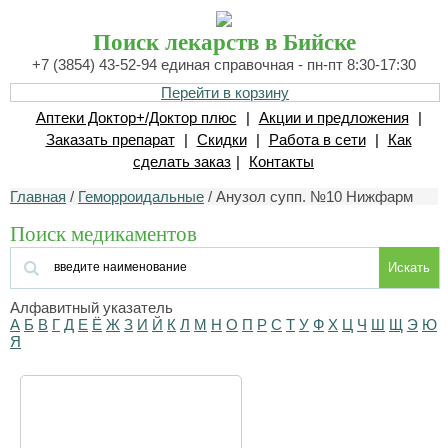
Поиск лекарств в Бийске
+7 (3854) 43-52-94 единая справочная - пн-пт 8:30-17:30
Перейти в корзину
Аптеки Доктор+/Доктор плюс
|
Акции и предложения
|
Заказать препарат
|
Скидки
|
Работа в сети
|
Как
сделать заказ
|
Контакты
Главная
/
Геморроидальные
/ Анузол супп. №10 Нижфарм
Поиск медикаментов
Искать
Алфавитный указатель
А
Б
В
Г
Д
Е
Ё
Ж
З
И
Й
К
Л
М
Н
О
П
Р
С
Т
У
Ф
Х
Ц
Ч
Ш
Щ
Э
Ю
Я