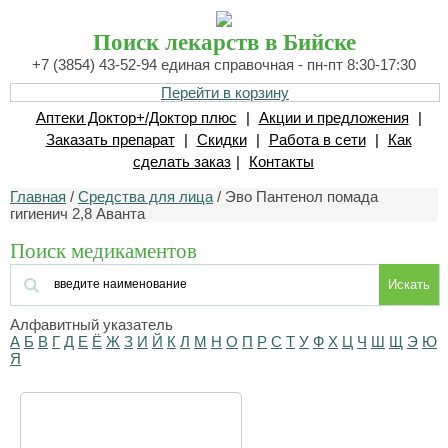
Поиск лекарств в Бийске
+7 (3854) 43-52-94 единая справочная - пн-пт 8:30-17:30
Перейти в корзину
Аптеки Доктор+/Доктор плюс
|
Акции и предложения
|
Заказать препарат
|
Скидки
|
Работа в сети
|
Как
сделать заказ
|
Контакты
Главная
/
Средства для лица
/ Эво Пантенол помада
гигиенич 2,8 Аванта
Поиск медикаментов
Искать
Алфавитный указатель
А
Б
В
Г
Д
Е
Ё
Ж
З
И
Й
К
Л
М
Н
О
П
Р
С
Т
У
Ф
Х
Ц
Ч
Ш
Щ
Э
Ю
Я