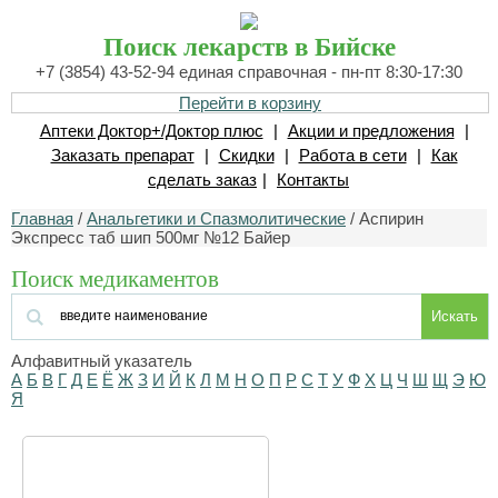
Поиск лекарств в Бийске
+7 (3854) 43-52-94 единая справочная - пн-пт 8:30-17:30
Перейти в корзину
Аптеки Доктор+/Доктор плюс
|
Акции и предложения
|
Заказать препарат
|
Скидки
|
Работа в сети
|
Как
сделать заказ
|
Контакты
Главная
/
Анальгетики и Спазмолитические
/ Аспирин
Экспресс таб шип 500мг №12 Байер
Поиск медикаментов
Искать
Алфавитный указатель
А
Б
В
Г
Д
Е
Ё
Ж
З
И
Й
К
Л
М
Н
О
П
Р
С
Т
У
Ф
Х
Ц
Ч
Ш
Щ
Э
Ю
Я