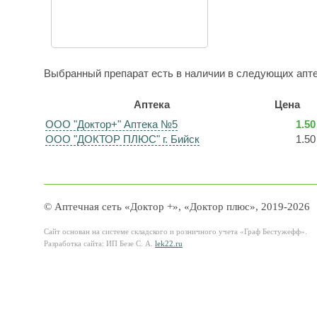
Выбранный препарат есть в наличии в следующих апте
Аптека
Цена
ООО "Доктор+" Аптека №5
1.50
ООО "ДОКТОР ПЛЮС" г. Бийск
1.50
© Аптечная сеть «Доктор +», «Доктор плюс», 2019-2026
Сайт основан на системе складского и розничного учета «Граф Бестужефф».
Разработка сайта: ИП Безе С. А.
lek22.ru