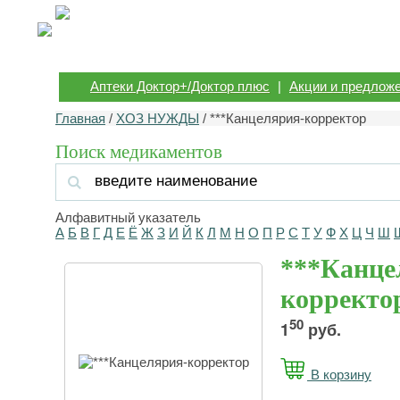
Аптеки Доктор+/Доктор плюс
|
Акции и предлож
Главная
/
ХОЗ НУЖДЫ
/ ***Канцелярия-корректор
Поиск медикаментов
Алфавитный указатель
А
Б
В
Г
Д
Е
Ё
Ж
З
И
Й
К
Л
М
Н
О
П
Р
С
Т
У
Ф
Х
Ц
Ч
Ш
***Канце
корректо
50
1
руб.
В корзину