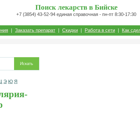
Поиск лекарств в Бийске
+7 (3854) 43-52-94 единая справочная - пн-пт 8:30-17:30
ения
|
Заказать препарат
|
Скидки
|
Работа в сети
|
Как сде
Искать
Щ
Э
Ю
Я
лярия-
р