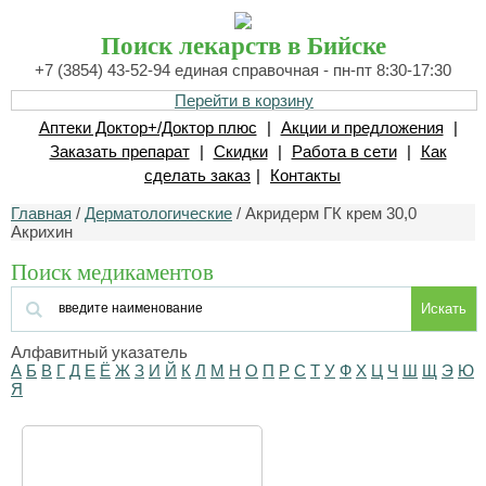
Поиск лекарств в Бийске
+7 (3854) 43-52-94 единая справочная - пн-пт 8:30-17:30
Перейти в корзину
Аптеки Доктор+/Доктор плюс
|
Акции и предложения
|
Заказать препарат
|
Скидки
|
Работа в сети
|
Как
сделать заказ
|
Контакты
Главная
/
Дерматологические
/ Акридерм ГК крем 30,0
Акрихин
Поиск медикаментов
Искать
Алфавитный указатель
А
Б
В
Г
Д
Е
Ё
Ж
З
И
Й
К
Л
М
Н
О
П
Р
С
Т
У
Ф
Х
Ц
Ч
Ш
Щ
Э
Ю
Я