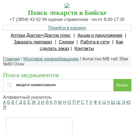
Поиск лекарств в Бийске
+7 (3854) 43-52-94 единая справочная - пн-пт 8:30-17:30
Перейти в корзину
Аптеки Доктор+/Доктор плюс
|
Акции и предложения
|
Заказать препарат
|
Скидки
|
Работа в сети
|
Как
сделать заказ
|
Контакты
Главная
/
Мозговое кровообращение
/ Антистен МВ таб 35мг
№60 Озон
Поиск медикаментов
Искать
Алфавитный указатель
А
Б
В
Г
Д
Е
Ё
Ж
З
И
Й
К
Л
М
Н
О
П
Р
С
Т
У
Ф
Х
Ц
Ч
Ш
Щ
Э
Ю
Я