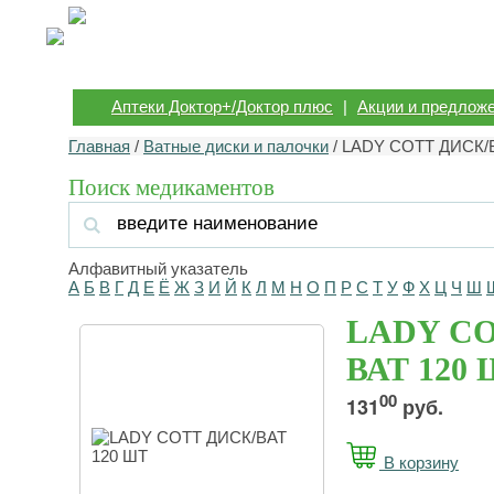
Аптеки Доктор+/Доктор плюс
|
Акции и предлож
Главная
/
Ватные диски и палочки
/ LADY COTT ДИСК/
Поиск медикаментов
Алфавитный указатель
А
Б
В
Г
Д
Е
Ё
Ж
З
И
Й
К
Л
М
Н
О
П
Р
С
Т
У
Ф
Х
Ц
Ч
Ш
LADY CO
ВАТ 120
00
131
руб.
В корзину