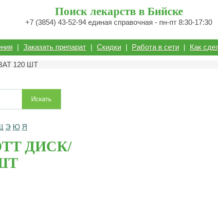
Поиск лекарств в Бийске
+7 (3854) 43-52-94 единая справочная - пн-пт 8:30-17:30
ения
|
Заказать препарат
|
Скидки
|
Работа в сети
|
Как сде
ВАТ 120 ШТ
Искать
Щ
Э
Ю
Я
TT ДИСК/
 ШТ