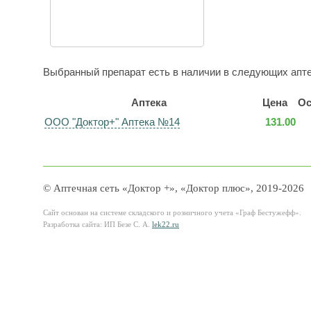
Выбранный препарат есть в наличии в следующих апте
Аптека
Цена
Ос
ООО "Доктор+" Аптека №14
131.00
© Аптечная сеть «Доктор +», «Доктор плюс», 2019-2026
Сайт основан на системе складского и розничного учета «Граф Бестужефф».
Разработка сайта: ИП Безе С. А.
lek22.ru