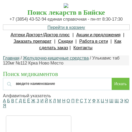
Поиск лекарств в Бийске
+7 (3854) 43-52-94 единая справочная - пн-пт 8:30-17:30
Перейти в корзину
Аптеки Доктор+/Доктор плюс
|
Акции и предложения
|
Заказать препарат
|
Скидки
|
Работа в сети
|
Как
сделать заказ
|
Контакты
Главная
/
Желудочно-кишечные средства
/ Улькавис таб
120мг №112 Крка Ново Место
Поиск медикаментов
Искать
Алфавитный указатель
А
Б
В
Г
Д
Е
Ё
Ж
З
И
Й
К
Л
М
Н
О
П
Р
С
Т
У
Ф
Х
Ц
Ч
Ш
Щ
Э
Ю
Я