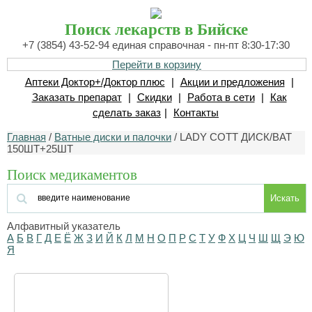
Поиск лекарств в Бийске
+7 (3854) 43-52-94 единая справочная - пн-пт 8:30-17:30
Перейти в корзину
Аптеки Доктор+/Доктор плюс
|
Акции и предложения
|
Заказать препарат
|
Скидки
|
Работа в сети
|
Как
сделать заказ
|
Контакты
Главная
/
Ватные диски и палочки
/ LADY COTT ДИСК/ВАТ
150ШТ+25ШТ
Поиск медикаментов
Искать
Алфавитный указатель
А
Б
В
Г
Д
Е
Ё
Ж
З
И
Й
К
Л
М
Н
О
П
Р
С
Т
У
Ф
Х
Ц
Ч
Ш
Щ
Э
Ю
Я