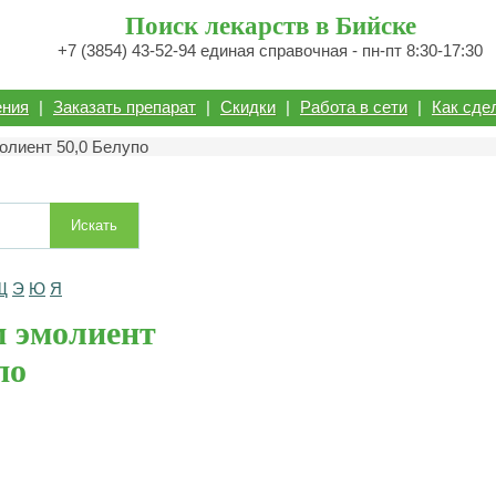
Поиск лекарств в Бийске
+7 (3854) 43-52-94 единая справочная - пн-пт 8:30-17:30
ения
|
Заказать препарат
|
Скидки
|
Работа в сети
|
Как сде
олиент 50,0 Белупо
Искать
Щ
Э
Ю
Я
 эмолиент
по