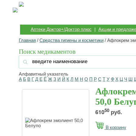
Аптеки Доктор+/Доктор плюс
|
Акции и предлож
Главная
/
Средства гигиены и косметики
/ Афлокрем эм
Поиск медикаментов
Алфавитный указатель
А
Б
В
Г
Д
Е
Ё
Ж
З
И
Й
К
Л
М
Н
О
П
Р
С
Т
У
Ф
Х
Ц
Ч
Ш
Афлокрем
50,0 Белу
50
610
руб.
В корзину