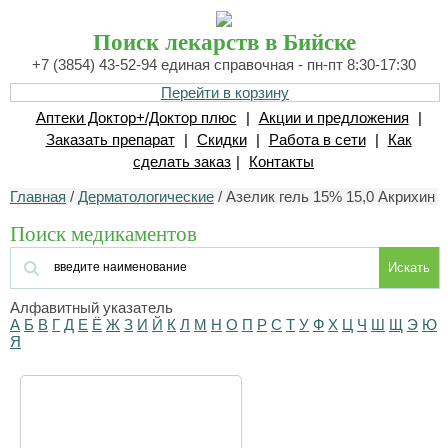
Поиск лекарств в Бийске
+7 (3854) 43-52-94 единая справочная - пн-пт 8:30-17:30
Перейти в корзину
Аптеки Доктор+/Доктор плюс
|
Акции и предложения
|
Заказать препарат
|
Скидки
|
Работа в сети
|
Как
сделать заказ
|
Контакты
Главная
/
Дерматологические
/ Азелик гель 15% 15,0 Акрихин
Поиск медикаментов
Искать
Алфавитный указатель
А
Б
В
Г
Д
Е
Ё
Ж
З
И
Й
К
Л
М
Н
О
П
Р
С
Т
У
Ф
Х
Ц
Ч
Ш
Щ
Э
Ю
Я