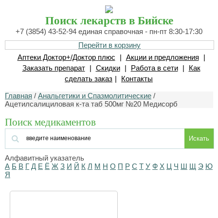
Поиск лекарств в Бийске
+7 (3854) 43-52-94 единая справочная - пн-пт 8:30-17:30
Перейти в корзину
Аптеки Доктор+/Доктор плюс
|
Акции и предложения
|
Заказать препарат
|
Скидки
|
Работа в сети
|
Как
сделать заказ
|
Контакты
Главная
/
Анальгетики и Спазмолитические
/
Ацетилсалициловая к-та таб 500мг №20 Медисорб
Поиск медикаментов
Искать
Алфавитный указатель
А
Б
В
Г
Д
Е
Ё
Ж
З
И
Й
К
Л
М
Н
О
П
Р
С
Т
У
Ф
Х
Ц
Ч
Ш
Щ
Э
Ю
Я