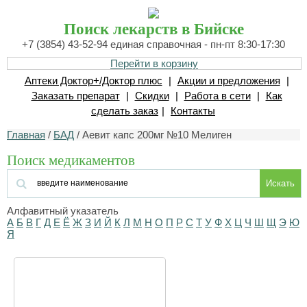
Поиск лекарств в Бийске
+7 (3854) 43-52-94 единая справочная - пн-пт 8:30-17:30
Перейти в корзину
Аптеки Доктор+/Доктор плюс
|
Акции и предложения
|
Заказать препарат
|
Скидки
|
Работа в сети
|
Как
сделать заказ
|
Контакты
Главная
/
БАД
/ Аевит капс 200мг №10 Мелиген
Поиск медикаментов
Искать
Алфавитный указатель
А
Б
В
Г
Д
Е
Ё
Ж
З
И
Й
К
Л
М
Н
О
П
Р
С
Т
У
Ф
Х
Ц
Ч
Ш
Щ
Э
Ю
Я