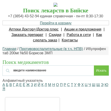
Поиск лекарств в Бийске
+7 (3854) 43-52-94 единая справочная - пн-пт 8:30-17:30
Перейти в корзину
Аптеки Доктор+/Доктор плюс
|
Акции и предложения
|
Заказать препарат
|
Скидки
|
Работа в сети
|
Как
сделать заказ
|
Контакты
Главная
/
Противовоспалительные (в т.ч. НПВ)
/ Ибупрофен
таб 200мг №50 Борисов ЗМП
Поиск медикаментов
Искать
Алфавитный указатель
А
Б
В
Г
Д
Е
Ё
Ж
З
И
Й
К
Л
М
Н
О
П
Р
С
Т
У
Ф
Х
Ц
Ч
Ш
Щ
Э
Ю
Я