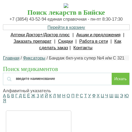
Поиск лекарств в Бийске
+7 (3854) 43-52-94 единая справочная - пн-пт 8:30-17:30
Перейти в корзину
Аптеки Доктор+/Доктор плюс
|
Акции и предложения
|
Заказать препарат
|
Скидки
|
Работа в сети
|
Как
сделать заказ
|
Контакты
Главная
/
Фиксаторы
/ Бандаж бкп-унга супер №4 и/м С 321
Поиск медикаментов
Искать
Алфавитный указатель
А
Б
В
Г
Д
Е
Ё
Ж
З
И
Й
К
Л
М
Н
О
П
Р
С
Т
У
Ф
Х
Ц
Ч
Ш
Щ
Э
Ю
Я