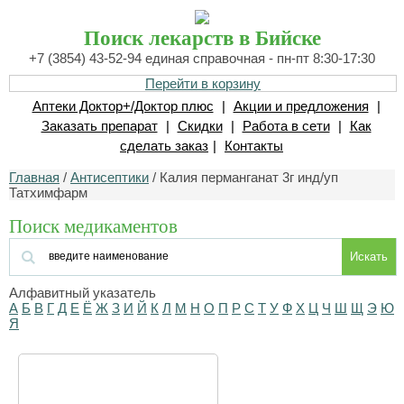
Поиск лекарств в Бийске
+7 (3854) 43-52-94 единая справочная - пн-пт 8:30-17:30
Перейти в корзину
Аптеки Доктор+/Доктор плюс
|
Акции и предложения
|
Заказать препарат
|
Скидки
|
Работа в сети
|
Как
сделать заказ
|
Контакты
Главная
/
Антисептики
/ Калия перманганат 3г инд/уп
Татхимфарм
Поиск медикаментов
Искать
Алфавитный указатель
А
Б
В
Г
Д
Е
Ё
Ж
З
И
Й
К
Л
М
Н
О
П
Р
С
Т
У
Ф
Х
Ц
Ч
Ш
Щ
Э
Ю
Я