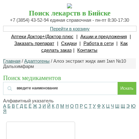
Поиск лекарств в Бийске
+7 (3854) 43-52-94 единая справочная - пн-пт 8:30-17:30
Перейти в корзину
Аптеки Доктор+/Доктор плюс
|
Акции и предложения
|
Заказать препарат
|
Скидки
|
Работа в сети
|
Как
сделать заказ
|
Контакты
Главная
/
Адаптогены
/ Алоэ экстракт жидк амп 1мл №10
Дальхимфарм
Поиск медикаментов
Искать
Алфавитный указатель
А
Б
В
Г
Д
Е
Ё
Ж
З
И
Й
К
Л
М
Н
О
П
Р
С
Т
У
Ф
Х
Ц
Ч
Ш
Щ
Э
Ю
Я