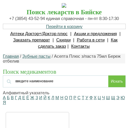
Поиск лекарств в Бийске
+7 (3854) 43-52-94 единая справочная - пн-пт 8:30-17:30
Перейти в корзину
Аптеки Доктор+/Доктор плюс
|
Акции и предложения
|
Заказать препарат
|
Скидки
|
Работа в сети
|
Как
сделать заказ
|
Контакты
Главная
/
Зубные пасты
/ Асепта Плюс з/паста 75мл Береж
отбелив
Поиск медикаментов
Искать
Алфавитный указатель
А
Б
В
Г
Д
Е
Ё
Ж
З
И
Й
К
Л
М
Н
О
П
Р
С
Т
У
Ф
Х
Ц
Ч
Ш
Щ
Э
Ю
Я