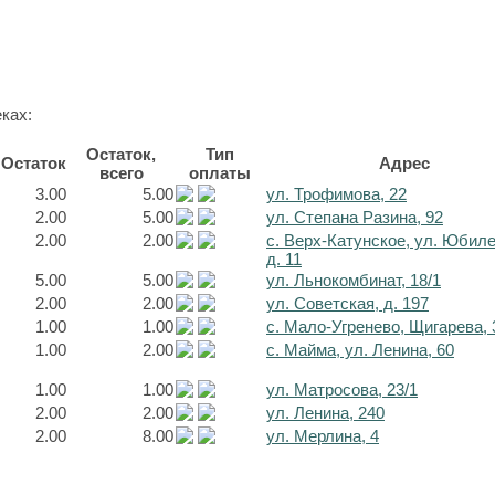
ках:
Остаток,
Тип
Остаток
Адрес
всего
оплаты
3.00
5.00
ул. Трофимова, 22
2.00
5.00
ул. Степана Разина, 92
2.00
2.00
с. Верх-Катунское, ул. Юбил
д. 11
5.00
5.00
ул. Льнокомбинат, 18/1
2.00
2.00
ул. Советская, д. 197
1.00
1.00
с. Мало-Угренево, Щигарева, 
1.00
2.00
с. Майма, ул. Ленина, 60
1.00
1.00
ул. Матросова, 23/1
2.00
2.00
ул. Ленина, 240
2.00
8.00
ул. Мерлина, 4