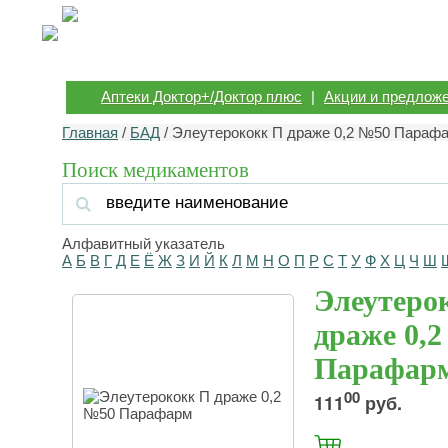
Аптеки Доктор+/Доктор плюс
|
Акции и предлож
Главная
/
БАД
/ Элеутерококк П драже 0,2 №50 Параф
Поиск медикаментов
Алфавитный указатель
А
Б
В
Г
Д
Е
Ё
Ж
З
И
Й
К
Л
М
Н
О
П
Р
С
Т
У
Ф
Х
Ц
Ч
Ш
Элеутеро
драже 0,
Парафар
00
111
руб.