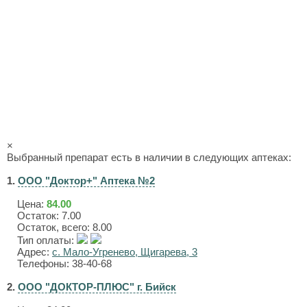
×
Выбранный препарат есть в наличии в следующих аптеках:
1.
ООО "Доктор+" Аптека №2
Цена:
84.00
Остаток: 7.00
Остаток, всего: 8.00
Тип оплаты:
Адрес:
с. Мало-Угренево, Щигарева, 3
Телефоны: 38-40-68
2.
ООО "ДОКТОР-ПЛЮС" г. Бийск