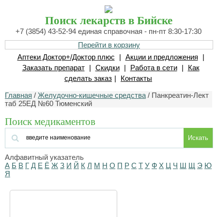
Поиск лекарств в Бийске
+7 (3854) 43-52-94 единая справочная - пн-пт 8:30-17:30
Перейти в корзину
Аптеки Доктор+/Доктор плюс
|
Акции и предложения
|
Заказать препарат
|
Скидки
|
Работа в сети
|
Как
сделать заказ
|
Контакты
Главная
/
Желудочно-кишечные средства
/ Панкреатин-Лект
таб 25ЕД №60 Тюменский
Поиск медикаментов
Искать
Алфавитный указатель
А
Б
В
Г
Д
Е
Ё
Ж
З
И
Й
К
Л
М
Н
О
П
Р
С
Т
У
Ф
Х
Ц
Ч
Ш
Щ
Э
Ю
Я