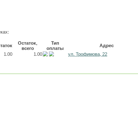
ках:
Остаток,
Тип
таток
Адрес
всего
оплаты
1.00
1.00
ул. Трофимова, 22