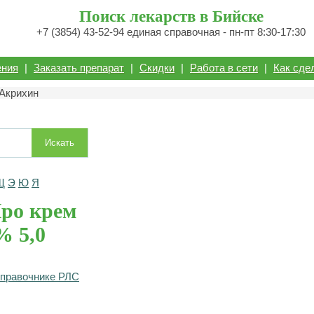
Поиск лекарств в Бийске
+7 (3854) 43-52-94 единая справочная - пн-пт 8:30-17:30
ения
|
Заказать препарат
|
Скидки
|
Работа в сети
|
Как сде
 Акрихин
Искать
Щ
Э
Ю
Я
ро крем
% 5,0
справочнике РЛС