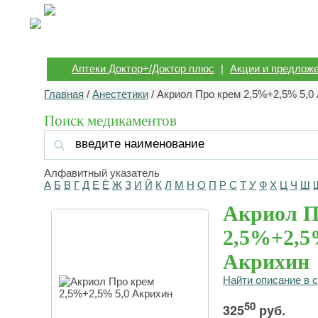
Аптеки Доктор+/Доктор плюс
|
Акции и предлож
Главная
/
Анестетики
/ Акриол Про крем 2,5%+2,5% 5,0
Поиск медикаментов
Алфавитный указатель
А
Б
В
Г
Д
Е
Ё
Ж
З
И
Й
К
Л
М
Н
О
П
Р
С
Т
У
Ф
Х
Ц
Ч
Ш
Акриол П
2,5%+2,5
Акрихин
Найти описание в 
50
325
руб.