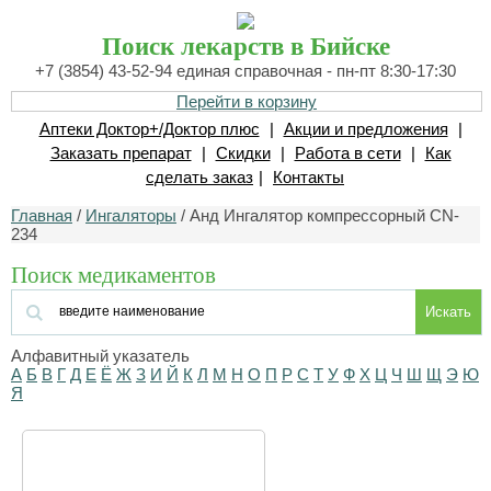
Поиск лекарств в Бийске
+7 (3854) 43-52-94 единая справочная - пн-пт 8:30-17:30
Перейти в корзину
Аптеки Доктор+/Доктор плюс
|
Акции и предложения
|
Заказать препарат
|
Скидки
|
Работа в сети
|
Как
сделать заказ
|
Контакты
Главная
/
Ингаляторы
/ Анд Ингалятор компрессорный СN-
234
Поиск медикаментов
Искать
Алфавитный указатель
А
Б
В
Г
Д
Е
Ё
Ж
З
И
Й
К
Л
М
Н
О
П
Р
С
Т
У
Ф
Х
Ц
Ч
Ш
Щ
Э
Ю
Я