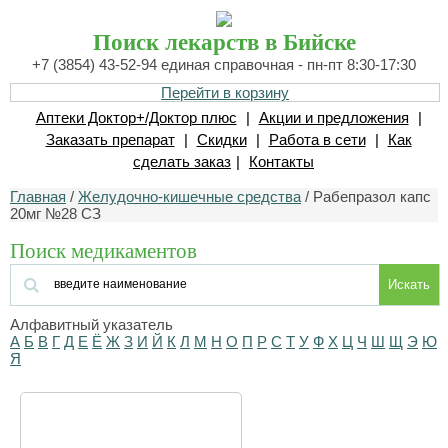
Поиск лекарств в Бийске
+7 (3854) 43-52-94 единая справочная - пн-пт 8:30-17:30
Перейти в корзину
Аптеки Доктор+/Доктор плюс
|
Акции и предложения
|
Заказать препарат
|
Скидки
|
Работа в сети
|
Как
сделать заказ
|
Контакты
Главная
/
Желудочно-кишечные средства
/ Рабепразол капс
20мг №28 СЗ
Поиск медикаментов
Искать
Алфавитный указатель
А
Б
В
Г
Д
Е
Ё
Ж
З
И
Й
К
Л
М
Н
О
П
Р
С
Т
У
Ф
Х
Ц
Ч
Ш
Щ
Э
Ю
Я