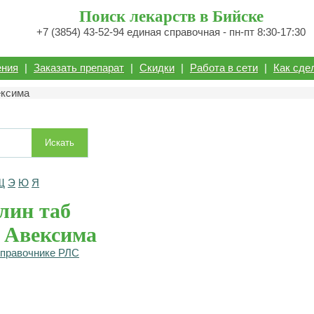
Поиск лекарств в Бийске
+7 (3854) 43-52-94 единая справочная - пн-пт 8:30-17:30
ения
|
Заказать препарат
|
Скидки
|
Работа в сети
|
Как сде
ексима
Искать
Щ
Э
Ю
Я
лин таб
 Авексима
справочнике РЛС