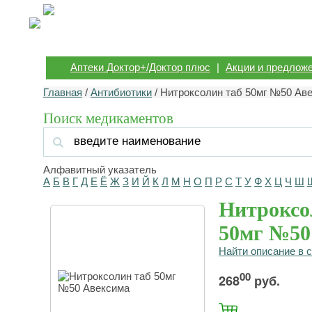
Аптеки Доктор+/Доктор плюс
|
Акции и предлож
Главная
/
Антибиотики
/ Нитроксолин таб 50мг №50 Ав
Поиск медикаментов
Алфавитный указатель
А
Б
В
Г
Д
Е
Ё
Ж
З
И
Й
К
Л
М
Н
О
П
Р
С
Т
У
Ф
Х
Ц
Ч
Ш
Нитроксо
50мг №50
Найти описание в 
00
268
руб.