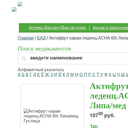
Аптеки Доктор+/Доктор плюс
|
Акции и предлож
Главная
/
БАД
/ Актифрут карам леденц.АСНА 60г Липа
Поиск медикаментов
Алфавитный указатель
А
Б
В
Г
Д
Е
Ё
Ж
З
И
Й
К
Л
М
Н
О
П
Р
С
Т
У
Ф
Х
Ц
Ч
Ш
Актифрут
леденц.А
Липа/мед
50
107
руб.