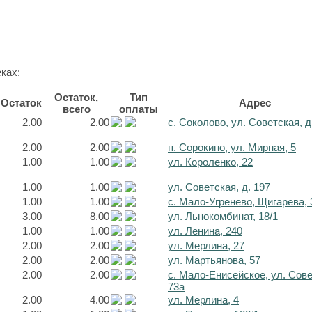
ках:
Остаток,
Тип
Остаток
Адрес
всего
оплаты
2.00
2.00
с. Соколово, ул. Советская, д
2.00
2.00
п. Сорокино, ул. Мирная, 5
1.00
1.00
ул. Короленко, 22
1.00
1.00
ул. Советская, д. 197
1.00
1.00
с. Мало-Угренево, Щигарева, 
3.00
8.00
ул. Льнокомбинат, 18/1
1.00
1.00
ул. Ленина, 240
2.00
2.00
ул. Мерлина, 27
2.00
2.00
ул. Мартьянова, 57
2.00
2.00
с. Мало-Енисейское, ул. Сов
73а
2.00
4.00
ул. Мерлина, 4