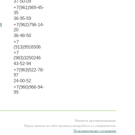
37-50-09
+7(961)989-45-
35
36-95-59
4
+7(962)796-14-
20
36-48-50
+7
(913)9916506
+7
(983)3250246
43-52-94
+7(963)522-78-
97
24-00-52
+7(960)966-94-
99
Имеются противопоказания.
Перед заказом на сайте проконсультируйтесь со специалистом.
Пользовательское соглашение