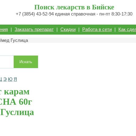
Поиск лекарств в Бийске
+7 (3854) 43-52-94 единая справочная - пн-пт 8:30-17:30
ения
|
Заказать препарат
|
Скидки
|
Работа в сети
|
Как сде
/мед Гуслица
Искать
Щ
Э
Ю
Я
 карам
СНА 60г
 Гуслица