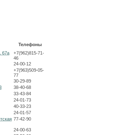
Телефоны
. 67а
+7(962)815-71-
46
24-00-12
+7(963)509-05-
77
30-29-89
3
38-40-68
33-43-84
24-01-73
40-33-23
24-01-57
етская
77-42-90
24-00-63