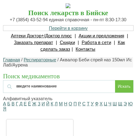
Поиск лекарств в Бийске
+7 (3854) 43-52-94 единая справочная - пн-пт 8:30-17:30
Перейти в корзину
Аптеки Доктор+/Доктор плюс
|
Акции и предложения
|
Заказать препарат
|
Скидки
|
Работа в сети
|
Как
сделать заказ
|
Контакты
Главная
/
Респираторные
/ Аквалор Беби спрей наз 150мл Ис
Лаб/Аурена
Поиск медикаментов
Искать
Алфавитный указатель
А
Б
В
Г
Д
Е
Ё
Ж
З
И
Й
К
Л
М
Н
О
П
Р
С
Т
У
Ф
Х
Ц
Ч
Ш
Щ
Э
Ю
Я