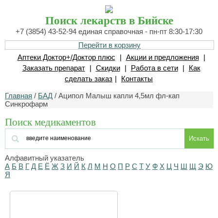
Поиск лекарств в Бийске
+7 (3854) 43-52-94 единая справочная - пн-пт 8:30-17:30
Перейти в корзину
Аптеки Доктор+/Доктор плюс
|
Акции и предложения
|
Заказать препарат
|
Скидки
|
Работа в сети
|
Как
сделать заказ
|
Контакты
Главная
/
БАД
/ Аципол Малыш капли 4,5мл фл-кап
Синкрофарм
Поиск медикаментов
Искать
Алфавитный указатель
А
Б
В
Г
Д
Е
Ё
Ж
З
И
Й
К
Л
М
Н
О
П
Р
С
Т
У
Ф
Х
Ц
Ч
Ш
Щ
Э
Ю
Я