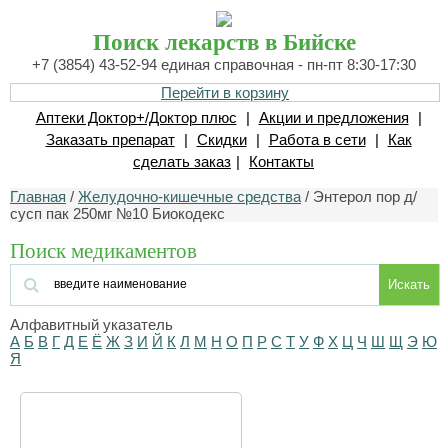
Поиск лекарств в Бийске
+7 (3854) 43-52-94 единая справочная - пн-пт 8:30-17:30
Перейти в корзину
Аптеки Доктор+/Доктор плюс
|
Акции и предложения
|
Заказать препарат
|
Скидки
|
Работа в сети
|
Как
сделать заказ
|
Контакты
Главная
/
Желудочно-кишечные средства
/ Энтерол пор д/
сусп пак 250мг №10 Биокодекс
Поиск медикаментов
Искать
Алфавитный указатель
А
Б
В
Г
Д
Е
Ё
Ж
З
И
Й
К
Л
М
Н
О
П
Р
С
Т
У
Ф
Х
Ц
Ч
Ш
Щ
Э
Ю
Я