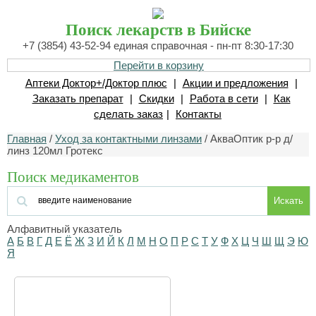
Поиск лекарств в Бийске
+7 (3854) 43-52-94 единая справочная - пн-пт 8:30-17:30
Перейти в корзину
Аптеки Доктор+/Доктор плюс
|
Акции и предложения
|
Заказать препарат
|
Скидки
|
Работа в сети
|
Как
сделать заказ
|
Контакты
Главная
/
Уход за контактными линзами
/ АкваОптик р-р д/
линз 120мл Гротекс
Поиск медикаментов
Искать
Алфавитный указатель
А
Б
В
Г
Д
Е
Ё
Ж
З
И
Й
К
Л
М
Н
О
П
Р
С
Т
У
Ф
Х
Ц
Ч
Ш
Щ
Э
Ю
Я