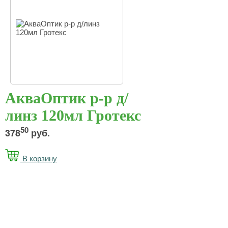
АкваОптик р-р д/
линз 120мл Гротекс
50
378
руб.
В корзину