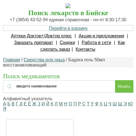
Поиск лекарств в Бийске
+7 (3854) 43-52-94 единая справочная - пн-пт 8:30-17:30
Перейти в корзину
Аптеки Доктор+/Доктор плюс
|
Акции и предложения
|
Заказать препарат
|
Скидки
|
Работа в сети
|
Как
сделать заказ
|
Контакты
Главная
/
Средства для лица
/ Бадяга гель 50мл
восстанавливающий
Поиск медикаментов
Искать
Алфавитный указатель
А
Б
В
Г
Д
Е
Ё
Ж
З
И
Й
К
Л
М
Н
О
П
Р
С
Т
У
Ф
Х
Ц
Ч
Ш
Щ
Э
Ю
Я