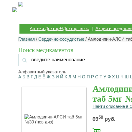
Аптеки Доктор+/Доктор плюс
|
Акции и предлож
Главная
/
Сердечно-сосудистые
/ Амлодипин-АЛСИ таб
Поиск медикаментов
Алфавитный указатель
А
Б
В
Г
Д
Е
Ё
Ж
З
И
Й
К
Л
М
Н
О
П
Р
С
Т
У
Ф
Х
Ц
Ч
Ш
Амлодип
таб 5мг №
Найти описание в 
50
69
руб.