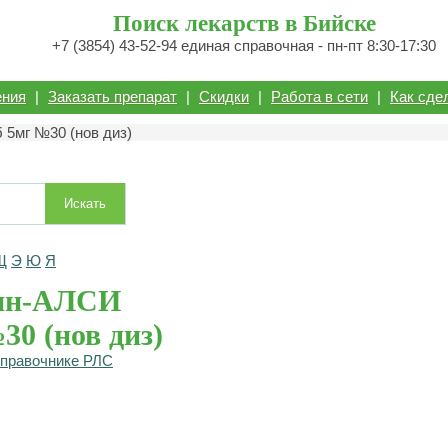
Поиск лекарств в Бийске
+7 (3854) 43-52-94 единая справочная - пн-пт 8:30-17:30
ения
|
Заказать препарат
|
Скидки
|
Работа в сети
|
Как сде
 5мг №30 (нов диз)
Искать
Щ
Э
Ю
Я
ин-АЛСИ
30 (нов диз)
справочнике РЛС