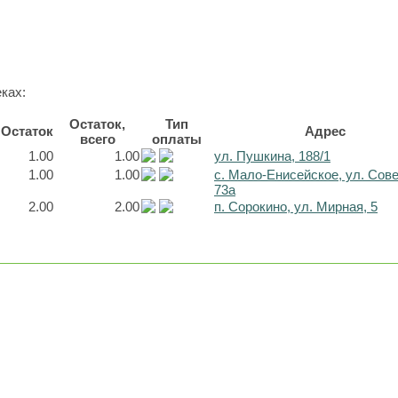
ках:
Остаток,
Тип
Остаток
Адрес
всего
оплаты
1.00
1.00
ул. Пушкина, 188/1
1.00
1.00
с. Мало-Енисейское, ул. Сов
73а
2.00
2.00
п. Сорокино, ул. Мирная, 5