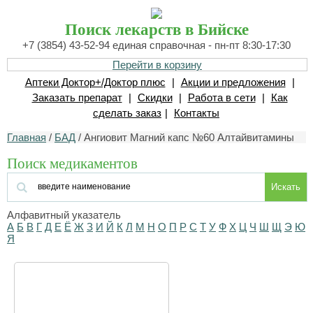
Поиск лекарств в Бийске
+7 (3854) 43-52-94 единая справочная - пн-пт 8:30-17:30
Перейти в корзину
Аптеки Доктор+/Доктор плюс
|
Акции и предложения
|
Заказать препарат
|
Скидки
|
Работа в сети
|
Как
сделать заказ
|
Контакты
Главная
/
БАД
/ Ангиовит Магний капс №60 Алтайвитамины
Поиск медикаментов
Искать
Алфавитный указатель
А
Б
В
Г
Д
Е
Ё
Ж
З
И
Й
К
Л
М
Н
О
П
Р
С
Т
У
Ф
Х
Ц
Ч
Ш
Щ
Э
Ю
Я