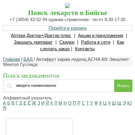
Поиск лекарств в Бийске
+7 (3854) 43-52-94 единая справочная - пн-пт 8:30-17:30
Перейти в корзину
Аптеки Доктор+/Доктор плюс
|
Акции и предложения
|
Заказать препарат
|
Скидки
|
Работа в сети
|
Как
сделать заказ
|
Контакты
Главная
/
БАД
/ Актифрут карам леденц.АСНА 60г Эвкалипт
Ментол Гуслица
Поиск медикаментов
Искать
Алфавитный указатель
А
Б
В
Г
Д
Е
Ё
Ж
З
И
Й
К
Л
М
Н
О
П
Р
С
Т
У
Ф
Х
Ц
Ч
Ш
Щ
Э
Ю
Я