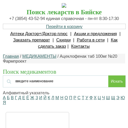
Поиск лекарств в Бийске
+7 (3854) 43-52-94 единая справочная - пн-пт 8:30-17:30
Перейти в корзину
Аптеки Доктор+/Доктор плюс
|
Акции и предложения
|
Заказать препарат
|
Скидки
|
Работа в сети
|
Как
сделать заказ
|
Контакты
Главная
/
МЕДИКАМЕНТЫ
/ Ацеклофенак таб 100мг №20
Фармпроект
Поиск медикаментов
Искать
Алфавитный указатель
А
Б
В
Г
Д
Е
Ё
Ж
З
И
Й
К
Л
М
Н
О
П
Р
С
Т
У
Ф
Х
Ц
Ч
Ш
Щ
Э
Ю
Я