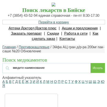
Поиск лекарств в Бийске
+7 (3854) 43-52-94 единая справочная - пн-пт 8:30-17:30
Перейти в корзину
Аптеки Доктор+/Доктор плюс
|
Акции и предложения
|
Заказать препарат
|
Скидки
|
Работа в сети
|
Как
сделать заказ
|
Контакты
Главная
/
Противокашлевые
/ Эйфа АЦ гран д/р-ра 200мг пак-
саше №20 Обновление
Поиск медикаментов
Искать
Алфавитный указатель
А
Б
В
Г
Д
Е
Ё
Ж
З
И
Й
К
Л
М
Н
О
П
Р
С
Т
У
Ф
Х
Ц
Ч
Ш
Щ
Э
Ю
Я