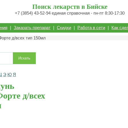
Поиск лекарств в Бийске
+7 (3854) 43-52-94 единая справочная - пн-пт 8:30-17:30
ения
|
Заказать препарат
|
Скидки
|
Работа в сети
|
Как сде
орте д/всех тип 150мл
Искать
Щ
Э
Ю
Я
унь
орте д/всех
л