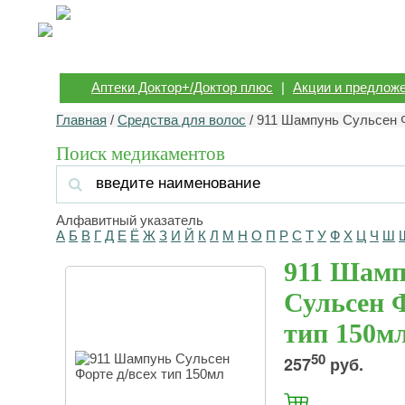
Аптеки Доктор+/Доктор плюс
|
Акции и предлож
Главная
/
Средства для волос
/ 911 Шампунь Сульсен Ф
Поиск медикаментов
Алфавитный указатель
А
Б
В
Г
Д
Е
Ё
Ж
З
И
Й
К
Л
М
Н
О
П
Р
С
Т
У
Ф
Х
Ц
Ч
Ш
911 Шамп
Сульсен Ф
тип 150м
50
257
руб.