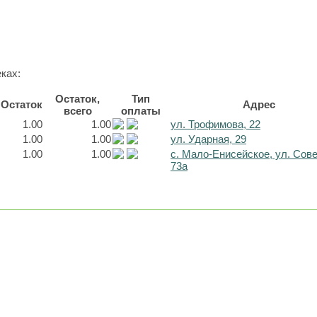
ках:
Остаток,
Тип
Остаток
Адрес
всего
оплаты
1.00
1.00
ул. Трофимова, 22
1.00
1.00
ул. Ударная, 29
1.00
1.00
с. Мало-Енисейское, ул. Сов
73а