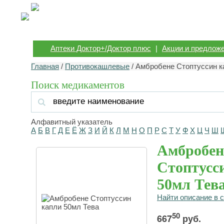
Аптеки Доктор+/Доктор плюс
|
Акции и предлож
Главная
/
Противокашлевые
/ Амбробене Стоптуссин к
Поиск медикаментов
Алфавитный указатель
А
Б
В
Г
Д
Е
Ё
Ж
З
И
Й
К
Л
М
Н
О
П
Р
С
Т
У
Ф
Х
Ц
Ч
Ш
Амбробен
Стоптусс
50мл Тев
Найти описание в 
50
667
руб.