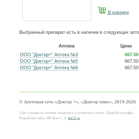
В корзину
Выбранный препарат есть в наличии в следующих апте
Аптека
Цена
ООО "Доктор+" Аптека №3
667.50
ООО "Доктор+" Аптека №5
667.50
ООО "Доктор+" Аптека №6
667.50
© Аптечная сеть «Доктор +», «Доктор плюс», 2019-2026
Сайт основан на системе складского и розничного учета «Граф Бестужефф».
Разработка сайта: ИП Безе С. А.
lek22.ru