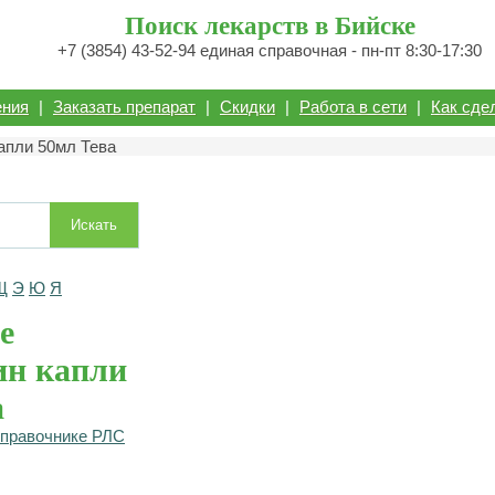
Поиск лекарств в Бийске
+7 (3854) 43-52-94 единая справочная - пн-пт 8:30-17:30
ения
|
Заказать препарат
|
Скидки
|
Работа в сети
|
Как сде
апли 50мл Тева
Искать
Щ
Э
Ю
Я
е
ин капли
а
справочнике РЛС