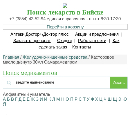
Поиск лекарств в Бийске
+7 (3854) 43-52-94 единая справочная - пн-пт 8:30-17:30
Перейти в корзину
Аптеки Доктор+/Доктор плюс
|
Акции и предложения
|
Заказать препарат
|
Скидки
|
Работа в сети
|
Как
сделать заказ
|
Контакты
Главная
/
Желудочно-кишечные средства
/ Касторовое
масло д/внутр 30мл Самарамедпром
Поиск медикаментов
Искать
Алфавитный указатель
А
Б
В
Г
Д
Е
Ё
Ж
З
И
Й
К
Л
М
Н
О
П
Р
С
Т
У
Ф
Х
Ц
Ч
Ш
Щ
Э
Ю
Я