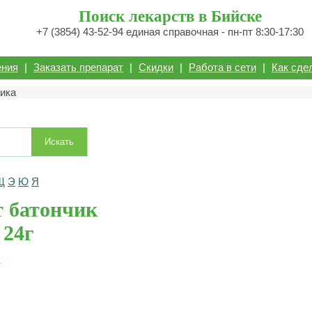
Поиск лекарств в Бийске
+7 (3854) 43-52-94 единая справочная - пн-пт 8:30-17:30
ения
|
Заказать препарат
|
Скидки
|
Работа в сети
|
Как сде
ника
Искать
Щ
Э
Ю
Я
 батончик
 24г
а