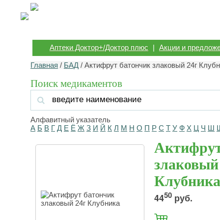
Аптеки Доктор+/Доктор плюс
|
Акции и предлож
Главная
/
БАД
/ Актифрут батончик злаковый 24г Клуб
Поиск медикаментов
Алфавитный указатель
А
Б
В
Г
Д
Е
Ё
Ж
З
И
Й
К
Л
М
Н
О
П
Р
С
Т
У
Ф
Х
Ц
Ч
Ш
Актифрут
злаковый
Клубник
50
44
руб.