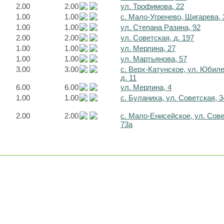
2.00
2.00
ул. Трофимова, 22
1.00
1.00
с. Мало-Угренево, Щигарева, 
1.00
1.00
ул. Степана Разина, 92
2.00
2.00
ул. Советская, д. 197
1.00
1.00
ул. Мерлина, 27
1.00
1.00
ул. Мартьянова, 57
3.00
3.00
с. Верх-Катунское, ул. Юбил
д. 11
6.00
6.00
ул. Мерлина, 4
1.00
1.00
с. Буланиха, ул. Советская, 3
2.00
2.00
с. Мало-Енисейское, ул. Сов
73а