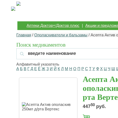
Аптеки Доктор+/Доктор плюс
|
Акции и предлож
Главная
/
Ополаскиватели и бальзамы
/ Асепта Актив 
Поиск медикаментов
Алфавитный указатель
А
Б
В
Г
Д
Е
Ё
Ж
З
И
Й
К
Л
М
Н
О
П
Р
С
Т
У
Ф
Х
Ц
Ч
Ш
Асепта А
ополаскив
рта Верте
50
447
руб.