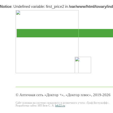
Notice
: Undefined variable: first_price2 in
/var/www/html/tovary/in
© Аптечная сеть «Доктор +», «Доктор плюс», 2019-2026
Сайт основан на системе складского и розничного учета «Граф Бестужефф».
Разработка сайта: ИП Безе С. А.
lek22.ru