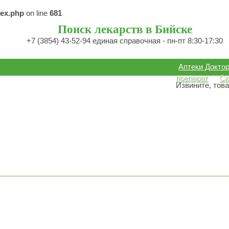
dex.php
on line
681
Поиск лекарств в Бийске
+7 (3854) 43-52-94 единая справочная - пн-пт 8:30-17:30
Аптеки Докто
препарат
|
Ск
Извините, това