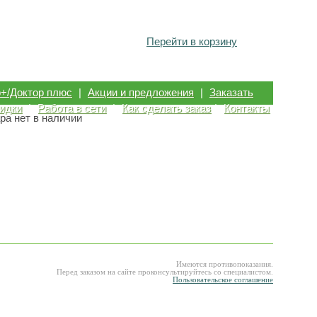
Перейти в корзину
р+/Доктор плюс
|
Акции и предложения
|
Заказать
идки
|
Работа в сети
|
Как сделать заказ
|
Контакты
ра нет в наличии
Имеются противопоказания.
Перед заказом на сайте проконсультируйтесь со специалистом.
Пользовательское соглашение