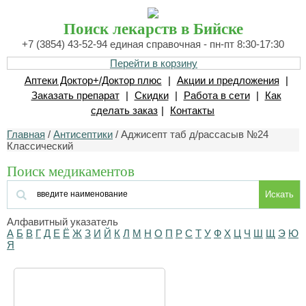
Поиск лекарств в Бийске
+7 (3854) 43-52-94 единая справочная - пн-пт 8:30-17:30
Перейти в корзину
Аптеки Доктор+/Доктор плюс
|
Акции и предложения
|
Заказать препарат
|
Скидки
|
Работа в сети
|
Как
сделать заказ
|
Контакты
Главная
/
Антисептики
/ Аджисепт таб д/рассасыв №24
Классический
Поиск медикаментов
Искать
Алфавитный указатель
А
Б
В
Г
Д
Е
Ё
Ж
З
И
Й
К
Л
М
Н
О
П
Р
С
Т
У
Ф
Х
Ц
Ч
Ш
Щ
Э
Ю
Я