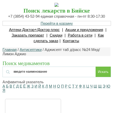
Поиск лекарств в Бийске
+7 (3854) 43-52-94 единая справочная - пн-пт 8:30-17:30
Перейти в корзину
Аптеки Доктор+/Доктор плюс
|
Акции и предложения
|
Заказать препарат
|
Скидки
|
Работа в сети
|
Как
сделать заказ
|
Контакты
Главная
/
Антисептики
/ Аджисепт таб д/расс №24 Мед/
Лимон Аджио
Поиск медикаментов
Искать
Алфавитный указатель
А
Б
В
Г
Д
Е
Ё
Ж
З
И
Й
К
Л
М
Н
О
П
Р
С
Т
У
Ф
Х
Ц
Ч
Ш
Щ
Э
Ю
Я