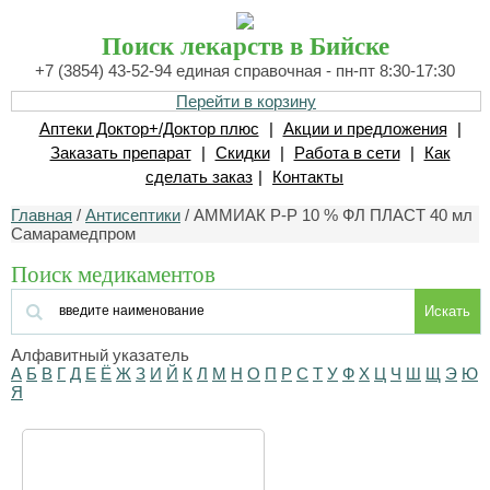
Поиск лекарств в Бийске
+7 (3854) 43-52-94 единая справочная - пн-пт 8:30-17:30
Перейти в корзину
Аптеки Доктор+/Доктор плюс
|
Акции и предложения
|
Заказать препарат
|
Скидки
|
Работа в сети
|
Как
сделать заказ
|
Контакты
Главная
/
Антисептики
/ АММИАК Р-Р 10 % ФЛ ПЛАСТ 40 мл
Самарамедпром
Поиск медикаментов
Искать
Алфавитный указатель
А
Б
В
Г
Д
Е
Ё
Ж
З
И
Й
К
Л
М
Н
О
П
Р
С
Т
У
Ф
Х
Ц
Ч
Ш
Щ
Э
Ю
Я