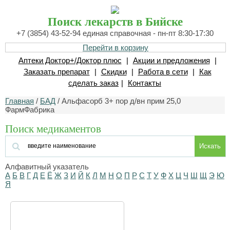
Поиск лекарств в Бийске
+7 (3854) 43-52-94 единая справочная - пн-пт 8:30-17:30
Перейти в корзину
Аптеки Доктор+/Доктор плюс
|
Акции и предложения
|
Заказать препарат
|
Скидки
|
Работа в сети
|
Как
сделать заказ
|
Контакты
Главная
/
БАД
/ Альфасорб 3+ пор д/вн прим 25,0
ФармФабрика
Поиск медикаментов
Искать
Алфавитный указатель
А
Б
В
Г
Д
Е
Ё
Ж
З
И
Й
К
Л
М
Н
О
П
Р
С
Т
У
Ф
Х
Ц
Ч
Ш
Щ
Э
Ю
Я