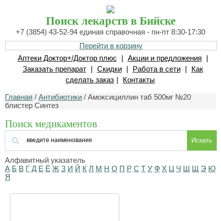
Поиск лекарств в Бийске
+7 (3854) 43-52-94 единая справочная - пн-пт 8:30-17:30
Перейти в корзину
Аптеки Доктор+/Доктор плюс
|
Акции и предложения
|
Заказать препарат
|
Скидки
|
Работа в сети
|
Как
сделать заказ
|
Контакты
Главная
/
Антибиотики
/ Амоксициллин таб 500мг №20
блистер Синтез
Поиск медикаментов
Искать
Алфавитный указатель
А
Б
В
Г
Д
Е
Ё
Ж
З
И
Й
К
Л
М
Н
О
П
Р
С
Т
У
Ф
Х
Ц
Ч
Ш
Щ
Э
Ю
Я